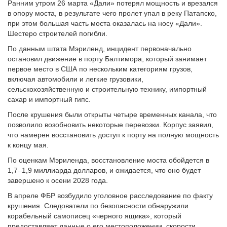
Ранним утром 26 марта «Дали» потерял мощность и врезался
в опору моста, в результате чего пролет упал в реку Патапско,
при этом большая часть моста оказалась на носу «Дали».
Шестеро строителей погибли.
По данным штата Мэриленд, инцидент первоначально
остановил движение в порту Балтимора, который занимает
первое место в США по нескольким категориям грузов,
включая автомобили и легкие грузовики,
сельскохозяйственную и строительную технику, импортный
сахар и импортный гипс.
После крушения были открыты четыре временных канала, что
позволило возобновить некоторые перевозки. Корпус заявил,
что намерен восстановить доступ к порту на полную мощность
к концу мая.
По оценкам Мэриленда, восстановление моста обойдется в
1,7–1,9 миллиарда долларов, и ожидается, что оно будет
завершено к осени 2028 года.
В апреле ФБР возбудило уголовное расследование по факту
крушения. Следователи по безопасности обнаружили
корабельный самописец «черного ящика», который
предоставляет данные о его местоположении, скорости,